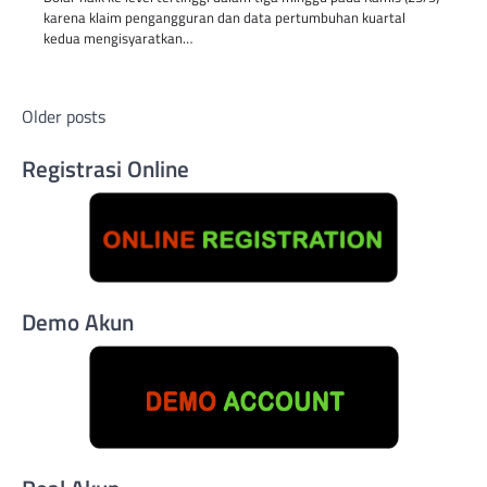
karena klaim pengangguran dan data pertumbuhan kuartal
kedua mengisyaratkan…
Posts
Older posts
navigation
Registrasi Online
Demo Akun